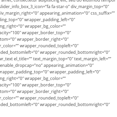
 amet, consectetur adipisicing elit, sed do eiusmod tempor
slider_info_box_3_icon=”fa fa-star-o” div_margin_top=”0″
iv_margin_right=”0″ appearing_animation=”0″ css_suffix=””
ing_top=”0″ wrapper_padding_left=”0″
g_right=”0″ wrapper_bg_color=””
acity=”100″ wrapper_border_top=”0″
tom=”0″ wrapper_border_right=”0″
r_color=”” wrapper_rounded_topleft=”0″
ded_bottomleft=”0″ wrapper_rounded_bottomright=”0″
r_text el_title=”” text_margin_top=”0″ text_margin_left=””
” enable_dropcap=”no” appearing_animation=”0″
 wrapper_padding_top=”0″ wrapper_padding_left=”0″
g_right=”0″ wrapper_bg_color=””
acity=”100″ wrapper_border_top=”0″
tom=”0″ wrapper_border_right=”0″
r_color=”” wrapper_rounded_topleft=”0″
ded_bottomleft=”0″ wrapper_rounded_bottomright=”0″