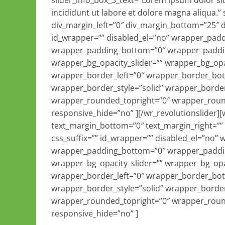
slider_info_box_3_text=”Lorem ipsum dolor sit
incididunt ut labore et dolore magna aliqua.” 
div_margin_left=”0″ div_margin_bottom=”25″ d
id_wrapper=”” disabled_el=”no” wrapper_padd
wrapper_padding_bottom=”0″ wrapper_paddin
wrapper_bg_opacity_slider=”” wrapper_bg_op
wrapper_border_left=”0″ wrapper_border_bot
wrapper_border_style=”solid” wrapper_borde
wrapper_rounded_topright=”0″ wrapper_roun
responsive_hide=”no” ][/wr_revolutionslider][w
text_margin_bottom=”0″ text_margin_right=”
css_suffix=”” id_wrapper=”” disabled_el=”no”
wrapper_padding_bottom=”0″ wrapper_paddin
wrapper_bg_opacity_slider=”” wrapper_bg_op
wrapper_border_left=”0″ wrapper_border_bot
wrapper_border_style=”solid” wrapper_borde
wrapper_rounded_topright=”0″ wrapper_roun
responsive_hide=”no” ]