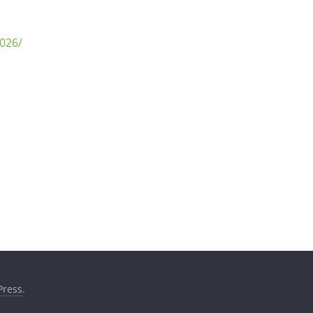
026/
ress
.