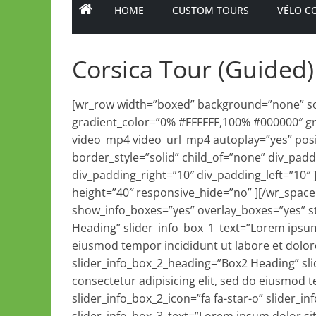
HOME
CUSTOM TOURS
VÉLO C
Corsica Tour (Guided)
[wr_row width=”boxed” background=”none” sol
gradient_color=”0% #FFFFFF,100% #000000″ grad
video_mp4 video_url_mp4 autoplay=”yes” posi
border_style=”solid” child_of=”none” div_pa
div_padding_right=”10″ div_padding_left=”10″ 
height=”40″ responsive_hide=”no” ][/wr_spacer]
show_info_boxes=”yes” overlay_boxes=”yes” sty
Heading” slider_info_box_1_text=”Lorem ipsum 
eiusmod tempor incididunt ut labore et dolore
slider_info_box_2_heading=”Box2 Heading” sli
consectetur adipisicing elit, sed do eiusmod 
slider_info_box_2_icon=”fa fa-star-o” slider_