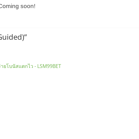
Coming soon!
Guided)
”
นง่ายโบนัสแตกไว - LSM99BET