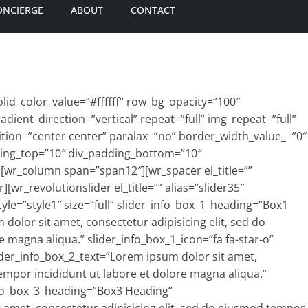
ONCIERGE
ABOUT
CONTACT
id_color_value=”#ffffff” row_bg_opacity=”100″
ient_direction=”vertical” repeat=”full” img_repeat=”full”
tion=”center center” paralax=”no” border_width_value_=”0″
dding_top=”10″ div_padding_bottom=”10″
][wr_column span=”span12″][wr_spacer el_title=””
[wr_revolutionslider el_title=”” alias=”slider35″
le=”style1″ size=”full” slider_info_box_1_heading=”Box1
dolor sit amet, consectetur adipisicing elit, sed do
 magna aliqua.” slider_info_box_1_icon=”fa fa-star-o”
der_info_box_2_text=”Lorem ipsum dolor sit amet,
tempor incididunt ut labore et dolore magna aliqua.”
info_box_3_heading=”Box3 Heading”