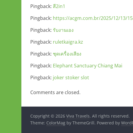
Pingback:
สี2in1
Pingback:
https://acgm.com.br/2025/12/13/15
Pingback:
รับงานเอง
Pingback:
ruletkaigra.kz
Pingback:
ชุดเครื่องเสียง
Pingback:
Elephant Sanctuary Chiang Mai
Pingback:
joker stoker slot
Comments are closed.
Copyright © 2026
Viva Travels
. All rights reserved.
Theme:
ColorMag
by ThemeGrill. Powered by
WordP