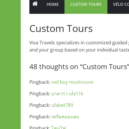
HOME
CUSTOM TOURS
VÉLO C
Custom Tours
Viva Travels specializes in customized guided 
and your group based on your individual tastes
48 thoughts on “
Custom Tours
Pingback:
red boy mushroom
Pingback:
บาคาร่า ufa11k
Pingback:
ufabet789
Pingback:
เซรั่มหอมแดง
Pingback:
โคมไฟ