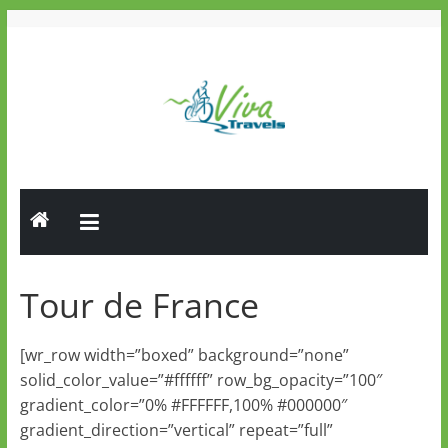
Skip
to
content
Viva
Travels
Guided
Tours
Tour de France
[wr_row width=”boxed” background=”none”
solid_color_value=”#ffffff” row_bg_opacity=”100″
gradient_color=”0% #FFFFFF,100% #000000″
gradient_direction=”vertical” repeat=”full”