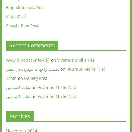
Blog Slideshow Post
Video Post
Classic Blog Post
Recent Comments
www.binance.info注册
on
Vivamus Mollis Nisl
تصميم واجهات مودرن في مصر
on
Vivamus Mollis Nisl
7spin
on
Gallery Post
شات فلسطين
on
Vivamus Mollis Nisl
شات فلسطين
on
Vivamus Mollis Nisl
Archives
November 2014