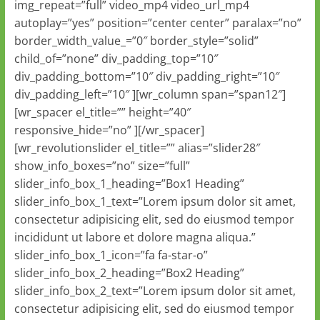
img_repeat=”full” video_mp4 video_url_mp4
autoplay=”yes” position=”center center” paralax=”no”
border_width_value_=”0″ border_style=”solid”
child_of=”none” div_padding_top=”10″
div_padding_bottom=”10″ div_padding_right=”10″
div_padding_left=”10″ ][wr_column span=”span12″]
[wr_spacer el_title=”” height=”40″
responsive_hide=”no” ][/wr_spacer]
[wr_revolutionslider el_title=”” alias=”slider28″
show_info_boxes=”no” size=”full”
slider_info_box_1_heading=”Box1 Heading”
slider_info_box_1_text=”Lorem ipsum dolor sit amet,
consectetur adipisicing elit, sed do eiusmod tempor
incididunt ut labore et dolore magna aliqua.”
slider_info_box_1_icon=”fa fa-star-o”
slider_info_box_2_heading=”Box2 Heading”
slider_info_box_2_text=”Lorem ipsum dolor sit amet,
consectetur adipisicing elit, sed do eiusmod tempor