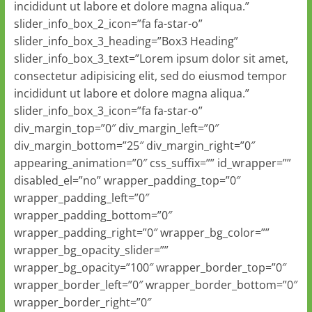
incididunt ut labore et dolore magna aliqua.”
slider_info_box_2_icon=”fa fa-star-o”
slider_info_box_3_heading=”Box3 Heading”
slider_info_box_3_text=”Lorem ipsum dolor sit amet,
consectetur adipisicing elit, sed do eiusmod tempor
incididunt ut labore et dolore magna aliqua.”
slider_info_box_3_icon=”fa fa-star-o”
div_margin_top=”0″ div_margin_left=”0″
div_margin_bottom=”25″ div_margin_right=”0″
appearing_animation=”0″ css_suffix=”” id_wrapper=””
disabled_el=”no” wrapper_padding_top=”0″
wrapper_padding_left=”0″
wrapper_padding_bottom=”0″
wrapper_padding_right=”0″ wrapper_bg_color=””
wrapper_bg_opacity_slider=””
wrapper_bg_opacity=”100″ wrapper_border_top=”0″
wrapper_border_left=”0″ wrapper_border_bottom=”0″
wrapper_border_right=”0″