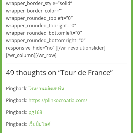
wrapper_border_style=”solid”
wrapper_border_color=””
wrapper_rounded_topleft=”0″
wrapper_rounded_topright=”0″
wrapper_rounded_bottomleft=”0″
wrapper_rounded_bottomright=”0″
responsive_hide=”no” ][/wr_revolutionslider]
[/wr_column][/wr_row]
49 thoughts on “
Tour de France
”
Pingback:
โรงงานผลิตสปริง
Pingback:
https://plinkocroatia.com/
Pingback:
pg168
Pingback:
เว็บปั้มไลค์